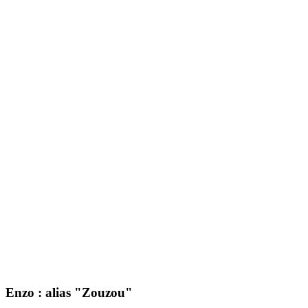
Enzo : alias "Zouzou"