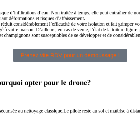
que d’infiltrations d’eau. Non traitée à temps, elle peut entraîner de
quant déformations et risques d’affaissement.
éduit considérablement l’efficacité de votre isolation et fait grimper vot
 à votre maison. D’ailleurs, en cas de vente, l’état de la toiture figure
 et champignons sont susceptiobles de se développer et de considérableme
Prenez vite RDV pour un démoussage !
ourquoi opter pour le drone?
sécurisée au nettoyage classique.Le pilote reste au sol et maîtrise à dis