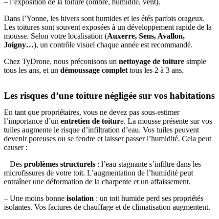
– l’exposition de la toiture (ombre, humidité, vent).
Dans l’Yonne, les hivers sont humides et les étés parfois orageux.
Les toitures sont souvent exposées à un développement rapide de la
mousse. Selon votre localisation (
Auxerre, Sens, Avallon,
Joigny…
), un contrôle visuel chaque année est recommandé.
Chez TyDrone, nous préconisons un
nettoyage de toiture
simple
tous les ans,
et un
démoussage complet
tous les 2 à 3 ans.
Les risques d’une toiture négligée sur vos habitations
En tant que propriétaires, vous ne devez pas sous-estimer
l’importance d’un
entretien de toitur
e. La mousse présente sur vos
tuiles augmente le risque d’infiltration d’eau. Vos tuiles peuvent
devenir poreuses ou se fendre et laisser passer l’humidité. Cela peut
causer :
– Des
problèmes structurels
: l’eau stagnante s’infiltre dans les
microfissures de votre toit. L’augmentation de l’humidité peut
entraîner une déformation de la charpente et un affaissement.
– Une moins bonne
isolation
: un toit humide perd ses propriétés
isolantes. Vos factures de chauffage et de climatisation augmentent.