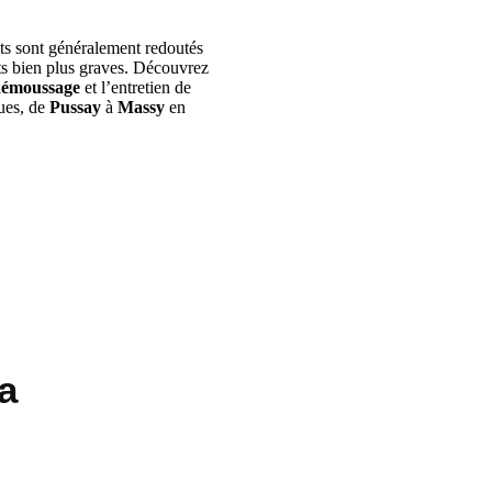
nts sont généralement redoutés
ts bien plus graves. Découvrez
démoussage
et l’entretien de
ues, de
Pussay
à
Massy
en
a