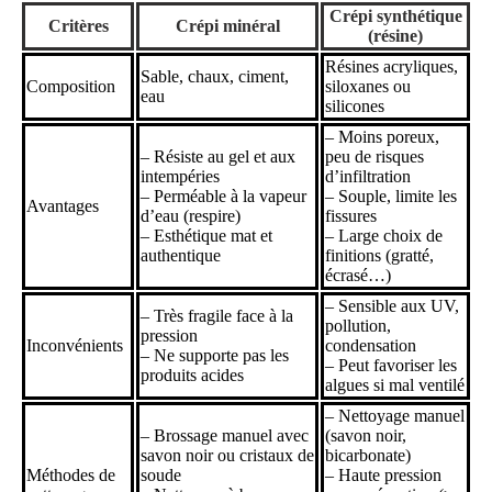
Crépi synthétique
Critères
Crépi minéral
(résine)
Résines acryliques,
Sable, chaux, ciment,
Composition
siloxanes ou
eau
silicones
– Moins poreux,
– Résiste au gel et aux
peu de risques
intempéries
d’infiltration
– Perméable à la vapeur
– Souple, limite les
Avantages
d’eau (respire)
fissures
– Esthétique mat et
– Large choix de
authentique
finitions (gratté,
écrasé…)
– Sensible aux UV,
– Très fragile face à la
pollution,
pression
Inconvénients
condensation
– Ne supporte pas les
– Peut favoriser les
produits acides
algues si mal ventilé
– Nettoyage manuel
– Brossage manuel avec
(savon noir,
savon noir ou cristaux de
bicarbonate)
Méthodes de
soude
– Haute pression