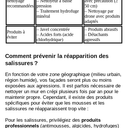
nettoyage
– Nettoyeur à basse
avec précaution (≥
recommandées
pression
50 cm)
– Traitement hydrofuge
– Nettoyage par
minéral
drone avec produits
adaptés
– Javel concentrée
– Produits abrasifs
Produits à
– Acides forts (acide
– Détachants
éviter
chlorhydrique)
agressifs
Comment prévenir la réapparition des
salissures ?
En fonction de votre zone géographique (milieu urbain,
région humide), vos façades seront plus ou moins
exposées aux agressions. Il est parfois nécessaire de
nettoyer un mur en crépi plusieurs fois par an pour le
maintenir propre. Cependant, il existe des produits
spécifiques pour éviter que les mousses et les
salissures ne réapparaissent trop vite :
Pour les salissures, privilégiez des
produits
professionnels
(antimousses, algicides, hydrofuges)